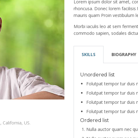
Lorem ipsum dolor sit amet, cons
rhoncusa. Donec lorem facilisis
mauris quam Proin vestibulum l
Morbi iaculis leo at sem ferment
commodo sapien, sodales dictum
SKILLS
BIOGRAPHY
Unordered list
Folutpat tempor tur duis m
Folutpat tempor tur duis m
Folutpat tempor tur duis m
Folutpat tempor tur duis m
Ordered list
 California, US.
Nulla auctor quam nec qu