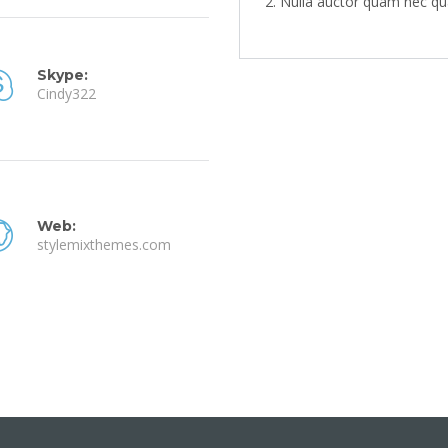
Nulla auctor quam nec qu
Skype:
Cindy322
Web:
stylemixthemes.com