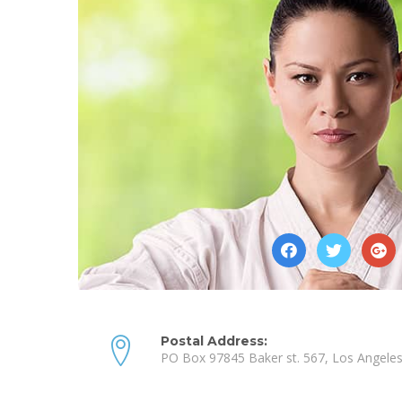
Postal Address:
PO Box 97845 Baker st. 567, Los Angeles,