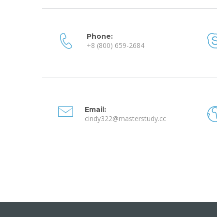
Phone:
+8 (800) 659-2684
Email:
cindy322@masterstudy.com